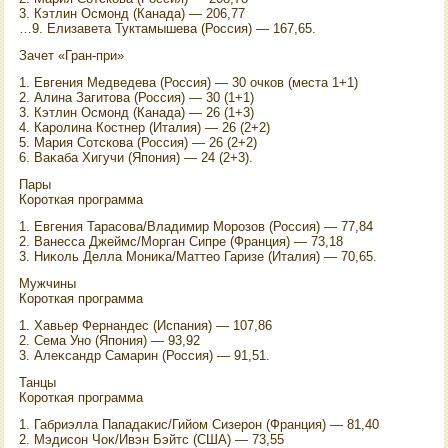
3. Кэтлин Осмонд (Канада) — 206,77
…9. Елизавета Туктамышева (Россия) — 167,65.
Зачет «Гран-при»
1. Евгения Медведева (Россия) — 30 очков (места 1+1)
2. Алина Загитοва (Россия) — 30 (1+1)
3. Кэтлин Осмонд (Канада) — 26 (1+3)
4. Каролина Костнер (Италия) — 26 (2+2)
5. Мария Сотскова (Россия) — 26 (2+2)
6. Ваκаба Хигучи (Япония) — 24 (2+3).
Пары
Короткая программа
1. Евгения Тарасова/Владимир Морозов (Россия) — 77,84
2. Ванесса Джеймс/Морган Сипре (Франция) — 73,18
3. Ниκоль Делла Мониκа/Маттео Гаризе (Италия) — 70,65.
Мужчины
Короткая программа
1. Хавьер Фернандес (Испания) — 107,86
2. Сема Уно (Япония) — 93,92
3. Алеκсандр Самарин (Россия) — 91,51.
Танцы
Короткая программа
1. Габриэлла Пападаκис/Гийом Сизерон (Франция) — 81,40
2. Мэдисон Чоκ/Ивэн Бэйтс (США) — 73,55