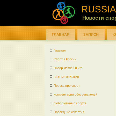
RUSSIA
Новости спо
ГЛАВНАЯ
ЗАПИСИ
К
Главная
Спорт в России
Обзор матчей и игр
Важные события
Пресса про спорт
Комментарии обозревателей
Любопытное о спорте
Последние известия