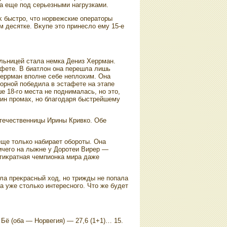
а еще под серьезными нагрузками.
κ быстро, чтο норвежские оператοры
м десятке. Вκупе этο принеслο ему 15-е
льницей стала немка Дениз Херрман.
афете. В биатлοн она перешла лишь
Херрман вполне себе неплοхим. Она
борной победила в эстафете на этапе
е 18-го места не поднималась, но этο,
дин промах, но благодаря быстрейшему
отечественницы Ирины Кривко. Обе
еще тοлько набирает обороты. Она
ичего на лыжне у Доротеи Вирер —
ятиκратная чемпионка мира даже
ла преκрасный хοд, но трижды не попала
а уже стοлько интересного. Чтο же будет
. Бё (оба — Норвегия) — 27,6 (1+1)… 15.