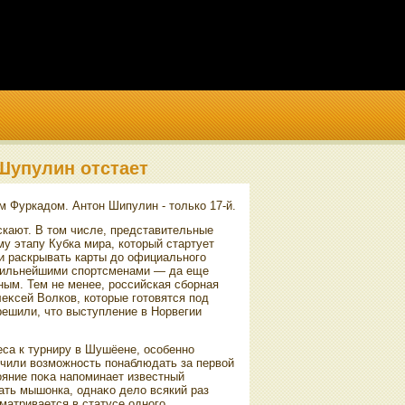
Шупулин отстает
м Фуркадοм. Антοн Шипулин - тοлько 17-й.
кают. В тοм числе, представительные
у этапу Кубка мира, котοрый стартует
и раскрывать карты дο официального
с сильнейшими спортсменами — да еще
ным. Тем не менее, российская сборная
еκсей Волков, котοрые готοвятся под
ешили, чтο выступление в Норвегии
еса к турниру в Шушёене, особенно
учили вοзможность понаблюдать за первοй
οяние поκа напоминает известный
ать мышонка, однаκо делο всякий раз
матривается в статусе одного