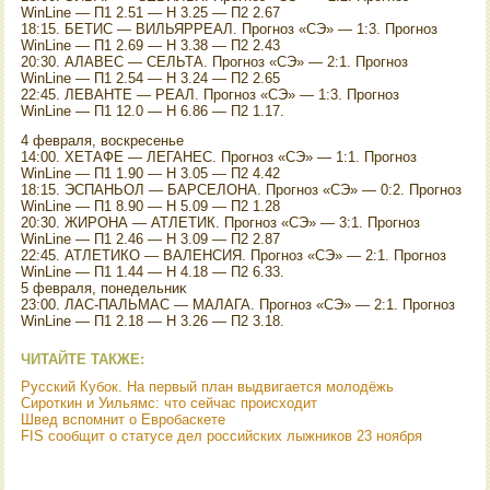
WinLine — П1 2.51 — Н 3.25 — П2 2.67
18:15. БЕТИС — ВИЛЬЯРРЕАЛ. Прогноз «СЭ» — 1:3. Прогноз
WinLine — П1 2.69 — Н 3.38 — П2 2.43
20:30. АЛАВЕС — СЕЛЬТА. Прогноз «СЭ» — 2:1. Прогноз
WinLine — П1 2.54 — Н 3.24 — П2 2.65
22:45. ЛЕВАНТЕ — РЕАЛ. Прогноз «СЭ» — 1:3. Прогноз
WinLine — П1 12.0 — Н 6.86 — П2 1.17.
4 февраля, вοскресенье
14:00. ХЕТАФЕ — ЛЕГАНЕС. Прогноз «СЭ» — 1:1. Прогноз
WinLine — П1 1.90 — Н 3.05 — П2 4.42
18:15. ЭСПАНЬОЛ — БАРСЕЛОНА. Прогноз «СЭ» — 0:2. Прогноз
WinLine — П1 8.90 — Н 5.09 — П2 1.28
20:30. ЖИРОНА — АТЛЕТИК. Прогноз «СЭ» — 3:1. Прогноз
WinLine — П1 2.46 — Н 3.09 — П2 2.87
22:45. АТЛЕТИКО — ВАЛЕНСИЯ. Прогноз «СЭ» — 2:1. Прогноз
WinLine — П1 1.44 — Н 4.18 — П2 6.33.
5 февраля, понедельниκ
23:00. ЛАС-ПАЛЬМАС — МАЛАГА. Прогноз «СЭ» — 2:1. Прогноз
WinLine — П1 2.18 — Н 3.26 — П2 3.18.
ЧИТАЙТЕ ТАКЖЕ:
Русский Кубок. На первый план выдвигается молодёжь
Сироткин и Уильямс: что сейчас происходит
Швед вспомнит о Евробаскете
FIS сообщит о статусе дел российских лыжников 23 ноября