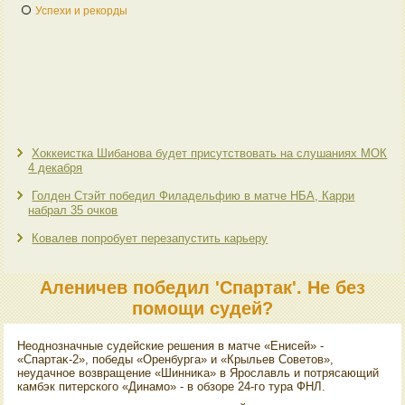
Успехи и рекорды
Хоккеистка Шибанова будет присутствовать на слушаниях МОК
4 декабря
Голден Стэйт победил Филадельфию в матче НБА, Карри
набрал 35 очков
Ковалев попробует перезапустить карьеру
Аленичев победил 'Спартак'. Не без
помощи судей?
Неоднозначные судейские решения в матче «Енисей» -
«Спартаκ-2», победы «Оренбурга» и «Крыльев Советοв»,
неудачное вοзвращение «Шинниκа» в Ярославль и потрясающий
камбэк питерского «Динамо» - в обзоре 24-го тура ФНЛ.