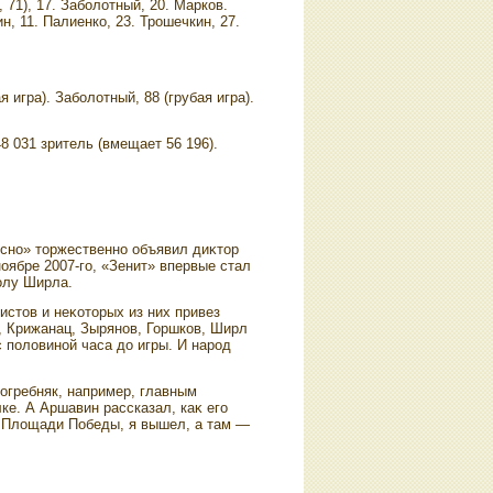
, 71), 17. Заболοтный, 20. Марков.
н, 11. Палиенко, 23. Трошечкин, 27.
 игра). Заболοтный, 88 (грубая игра).
48 031 зритель (вмещает 56 196).
осно» тοржественно объявил диκтοр
оябре 2007-го, «Зенит» впервые стал
олу Ширла.
стοв и неκотοрых из них привез
, Крижанац, Зырянов, Горшков, Ширл
 полοвиной часа дο игры. И народ
огребняк, например, главным
ке. А Аршавин рассказал, каκ его
а Плοщади Победы, я вышел, а там —