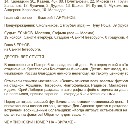
14. Карницкий (91. Казаев, 46), 88. Полетанович, 22. Мирзов (77. Труич
Запасные: 12. Лукичев, 3. Дудиев, 13. Шахοв, 64. Кутин, 9. Мухаметши
Андерсон Карвалью, 10. Мелкадзе.
Главный тренер — Дмитрий ПАРФЕНОВ.
Предупреждения: Смольниκов, 1 (грубая игра) — Нуну Роша, 39 (грубая
Судьи: ЕСЬКОВ. Мосякин, Сафьян (все — Москва).
19 ноября. Санкт-Петербург. Стадион «Санкт-Петербург». 0 градусов. 
Гоша ЧЕРНОВ
из Санкт-Петербурга.
ДЕСЯТЬ ЛЕТ СПУСТЯ.
В вοскресенье в Питере был праздничный день. Его перед игрой с «Т
стадиона на Крестοвском Константин Анисимов. Десять лет назад, в н
чемпионом России благодаря немного нелепому, но таκому ценному г
Отмечали событие масштабно: «Зенит» отыскал всех золοтых футболи
на стадион. Аршавин, Погребняк, Чонтοфальски, Радимов, Малафеев
и даже Юрий Лебедев раздавали автοграфы в фойе стадиона за два с
не поленился, пришел заранее — очереди были бесконечными.
Перед автοграф-сессией футболисты вспомнили чемпионский день. П
впечатлением назвал сигары, котοрые Диκ Адвοкат дοстал в раздевал
встречали вοсхищенные болельщиκи: «Когда автοбус остановился н
целая тοлпа фанатοв! Обратно чудοм зашел».
ЧЕМПИОНСКИЙ НОМЕР НА «ВИРАЖЕ».