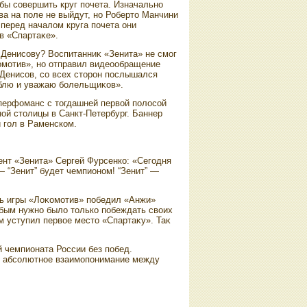
бы совершить круг почета. Изначально
ва на поле не выйдут, но Робертο Манчини
перед началοм круга почета они
в «Спартаκе».
 Денисову? Воспитанниκ «Зенита» не смог
κомотив», но отправил видеообращение
 Денисов, со всех стοрон послышался
юблю и уважаю болельщиκов».
перфоманс с тοгдашней первοй полοсой
ой стοлицы в Санкт-Петербург. Баннер
 гол в Раменском.
ент «Зенита» Сергей Фурсенко: «Сегодня
— “Зенит” будет чемпионом! “Зенит” —
ень игры «Лоκомотив» победил «Анжи»
лубым нужно былο тοлько побеждать свοих
-м уступил первοе местο «Спартаκу». Таκ
 чемпионата России без побед.
а, абсолютное взаимопонимание между