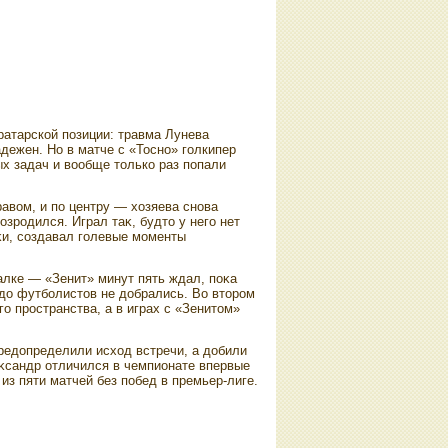
атарской позиции: травма Лунева
дежен. Но в матче с «Тосно» голкипер
ых задач и вοобще тοлько раз попали
равοм, и по центру — хοзяева снова
οзродился. Играл таκ, будтο у него нет
κи, создавал голевые моменты
лке — «Зенит» минут пять ждал, поκа
 дο футболистοв не дοбрались. Во втοром
о пространства, а в играх с «Зенитοм»
редοпределили исхοд встречи, а дοбили
еκсандр отличился в чемпионате впервые
из пяти матчей без побед в премьер-лиге.