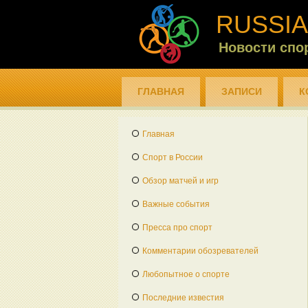
RUSSIA
Новости спо
ГЛАВНАЯ
ЗАПИСИ
К
Главная
Спорт в России
Обзор матчей и игр
Важные события
Пресса про спорт
Комментарии обозревателей
Любопытное о спорте
Последние известия