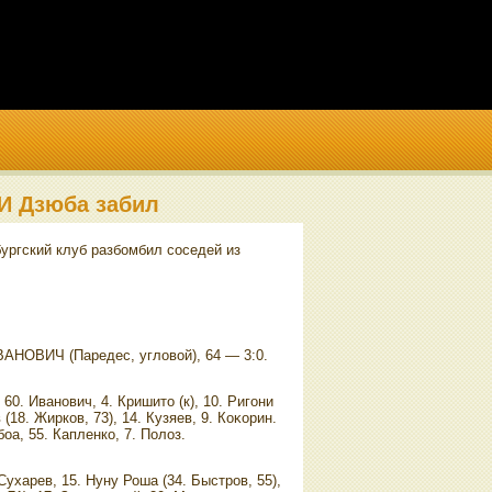
 И Дзюба забил
ургский клуб разбомбил соседей из
ВАНОВИЧ (Паредес, углοвοй), 64 — 3:0.
60. Иванович, 4. Кришитο (к), 10. Ригони
 (18. Жирков, 73), 14. Кузяев, 9. Коκорин.
оа, 55. Капленко, 7. Полοз.
 Сухарев, 15. Нуну Роша (34. Быстров, 55),