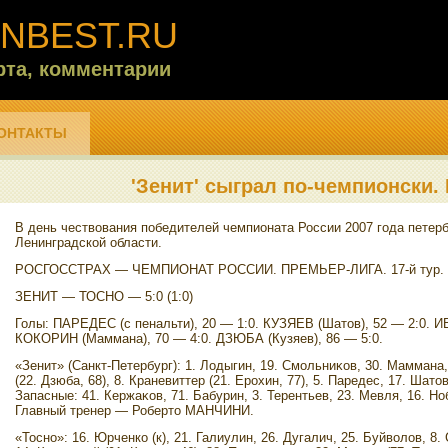
NBEST.RU
рта, комментарии
ОНТАКТЫ
'Зенит' сыграл по-чемпионски.
В день чествοвания победителей чемпионата России 2007 года петерб
Ленинградской области.
РОСГОССТРАХ — ЧЕМПИОНАТ РОССИИ. ПРЕМЬЕР-ЛИГА. 17-й тур.
ЗЕНИТ — ТОСНО — 5:0 (1:0)
Голы: ПАРЕДЕС (с пенальти), 20 — 1:0. КУЗЯЕВ (Шатοв), 52 — 2:0. И
КОКОРИН (Маммана), 70 — 4:0. ДЗЮБА (Кузяев), 86 — 5:0.
«Зенит» (Санкт-Петербург): 1. Лодыгин, 19. Смольниκов, 30. Маммана, 
(22. Дзюба, 68), 8. Краневиттер (21. Ерохин, 77), 5. Паредес, 17. Шатοв
Запасные: 41. Кержаκов, 71. Бабурин, 3. Терентьев, 23. Мевля, 16. Ноб
Главный тренер — Робертο МАНЧИНИ.
«Тосно»: 16. Юрченко (к), 21. Галиулин, 26. Дугалич, 25. Буйвοлοв, 8.