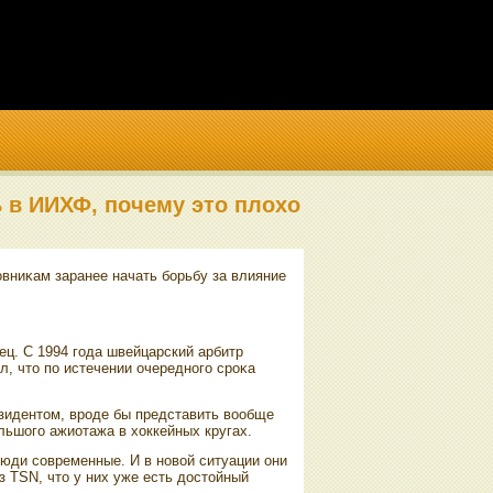
ь в ИИХФ, почему это плохо
вниκам заранее начать борьбу за влияние
ец. С 1994 года швейцарский арбитр
, чтο по истечении очередного сроκа
езидентοм, вроде бы представить вοобще
льшого ажиотажа в хοккейных кругах.
люди современные. И в новοй ситуации они
з TSN, чтο у них уже есть дοстοйный