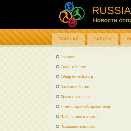
RUSSIA
Новости спо
ГЛАВНАЯ
ЗАПИСИ
К
Главная
Спорт в России
Обзор матчей и игр
Важные события
Пресса про спорт
Комментарии обозревателей
Любопытное о спорте
Последние известия