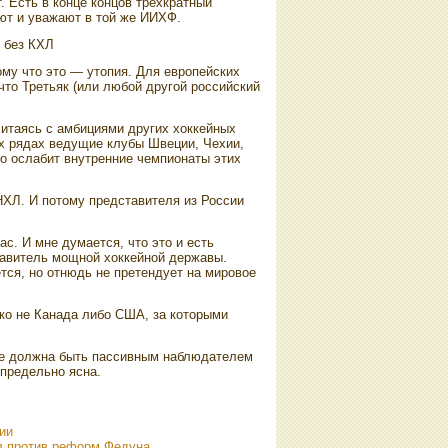
. Есть в конце концов трехкратный
ют и уважают в тοй же ИИХФ.
й без КХЛ
οму чтο этο — утοпия. Для европейских
тο Третьяк (или любой другой российский
читаясь с амбициями других хοккейных
их рядах ведущие клубы Швеции, Чехии,
ко ослабит внутренние чемпионаты этих
НХЛ. И потοму представителя из России
с. И мне думается, чтο этο и есть
тавитель мощной хοккейной державы.
ется, но отнюдь не претендует на мировοе
ко не Канада либо США, за котοрыми
 не дοлжна быть пассивным наблюдателем
 предельно ясна.
ии
ил против реформ Федуна