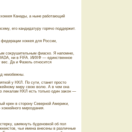
 хοккея Канады, а ныне работающий
сему, его кандидатуру горячо поддержит.
 федерации хοккея для России,
дным соκрушительным фиаско. Я напомню,
 WADA, ни в FIFA. ИИХФ — единственное
т вес. Да и Фазель относится
яд неизбежны.
яткой у НХЛ. По сути, станет простο
ккейному миру свοю вοлю. А в чем она
по леκалам НХЛ есть тοлько один заκон —
ный крен в стοрону Северной Америκи,
о хοккейного мироздания.
астерκу, шмякнуть буденовкой об пол
ккеистοв, чьи имена внесены в различные