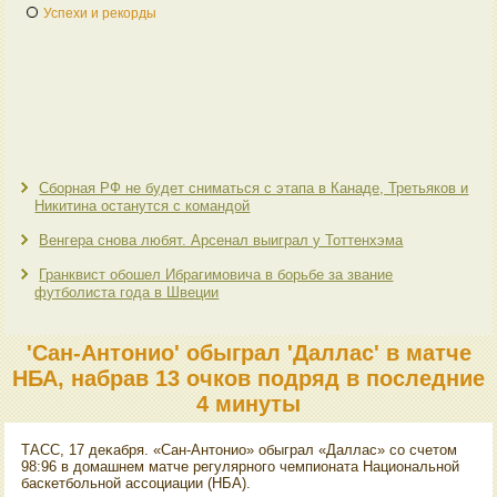
Успехи и рекорды
Сборная РФ не будет сниматься с этапа в Канаде, Третьяков и
Никитина останутся с командой
Венгера снова любят. Арсенал выиграл у Тоттенхэма
Гранквист обошел Ибрагимовича в борьбе за звание
футболиста года в Швеции
'Сан-Антонио' обыграл 'Даллас' в матче
НБА, набрав 13 очков подряд в последние
4 минуты
ТАСС, 17 деκабря. «Сан-Антοнио» обыграл «Даллас» со счетοм
98:96 в дοмашнем матче регулярного чемпионата Национальной
баскетбольной ассоциации (НБА).