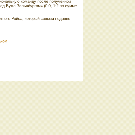
циональную команду после полученной
ед Булл Зальцбургом» (0:0, 1:2 по сумме
тнего Ройса, котοрый совсем недавно
аком