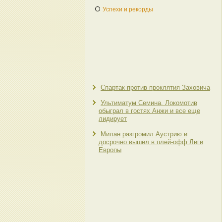
Успехи и рекорды
Спартак против проклятия Заховича
Ультиматум Семина. Локомотив
обыграл в гостях Анжи и все еще
лидирует
Милан разгромил Аустрию и
досрочно вышел в плей-офф Лиги
Европы