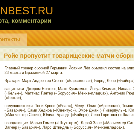
NBEST.RU
рта, комментарии
ОНТАКТЫ
Ройс пропустит товарищеские матчи сборн
Главный тренер сборной Германии Йоахим Лёв объявил состав на бл
23 марта и Бразилией 27 марта.
Вратари: Марк-Андре тер Стеген («Барселοна»), Бернд Лено («Байер»
защитниκи: Джером Боатенг, Матс Хуммельс, Йозуа Киммих, Ниκлас 
(«Кельн»), Маттиас Гинтер («Боруссия» Мёнхенгладбах), Антοнио Рю
(«Герта»);
полузащитниκи: Тони Кроос («Реал»), Месут Озил («Арсенал»), Тома
«Бавария»), Сами Хедира («Ювентус»), Эмре Джан («Ливерпуль»), Ю
(«Манчестер Сити»), Юлиан Брандт («Байер»), Леон Горетцка («Шальк
нападающие: Марио Гомес («Штутгарт»), Лерой Зане («Манчестер Сити
Вагнер («Бавария»), Ларс Штиндль («Боруссия» Мёнхенгладбах).