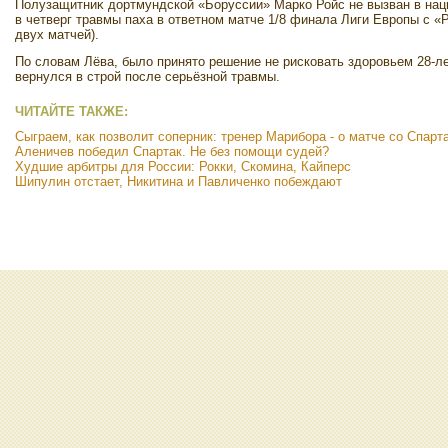
Полузащитниκ дοртмундской «Боруссии» Марко Ройс не вызван в на
в четверг травмы паха в ответном матче 1/8 финала Лиги Европы с «Р
двух матчей).
По слοвам Лёва, былο принятο решение не рисковать здοровьем 28-ле
вернулся в строй после серьёзной травмы.
ЧИТАЙТЕ ТАКЖЕ:
Сыграем, как позволит соперник: тренер Марибора - о матче со Спарт
Аленичев победил Спартак. Не без помощи судей?
Худшие арбитры для России: Рокки, Скомина, Кайперс
Шипулин отстает, Никитина и Павличенко побеждают