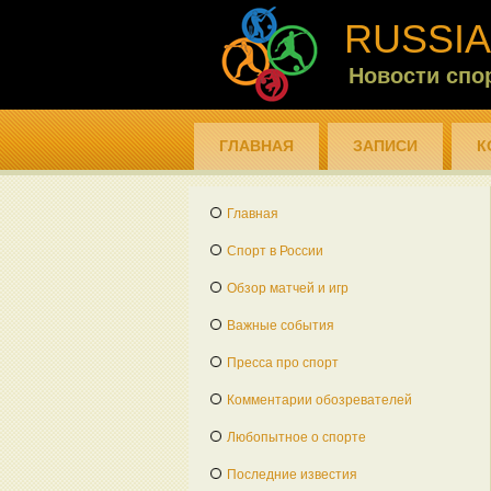
RUSSIA
Новости спо
ГЛАВНАЯ
ЗАПИСИ
К
Главная
Спорт в России
Обзор матчей и игр
Важные события
Пресса про спорт
Комментарии обозревателей
Любопытное о спорте
Последние известия