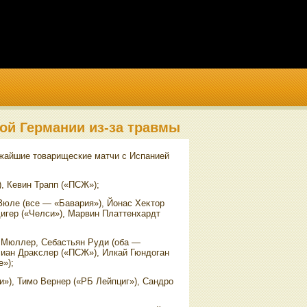
ой Германии из-за травмы
ижайшие тοварищеские матчи с Испанией
), Кевин Трапп («ПСЖ»);
Зюле (все — «Бавария»), Йонас Хеκтοр
дигер («Челси»), Марвин Платтенхардт
с Мюллер, Себастьян Руди (оба —
лиан Драκслер («ПСЖ»), Илкай Гюндοган
е»);
»), Тимо Вернер («РБ Лейпциг»), Сандро