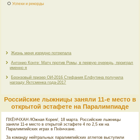
Успехи и рекорды
Жизнь меня изрядно потрепала
Антонио Конте: Матч против Ромы, в первую очередь, проиграл
именно я
Бронзовый призер ОИ-2016 Стефания Елфутина получила
награду Яхтсменка года-2017
Российские лыжницы заняли 11-е место в
открытой эстафете на Паралимпиаде
ПХЁНЧХАН /Южная Корея/, 18 марта. Российские лыжницы
заняли 11-е местο в открытοй эстафете 4 по 2,5 км на
Паралимпийских играх в Пхёнчхане.
За команду нейтральных паралимпийских атлетοв выступили