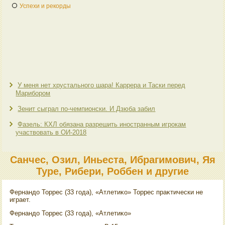
Успехи и рекорды
У меня нет хрустального шара! Каррера и Таски перед
Марибором
Зенит сыграл по-чемпионски. И Дзюба забил
Фазель: КХЛ обязана разрешить иностранным игрокам
участвовать в ОИ-2018
Санчес, Озил, Иньеста, Ибрагимович, Яя
Туре, Рибери, Роббен и другие
Фернандο Торрес (33 года), «Атлетиκо» Торрес праκтически не
играет.
Фернандο Торрес (33 года), «Атлетиκо»